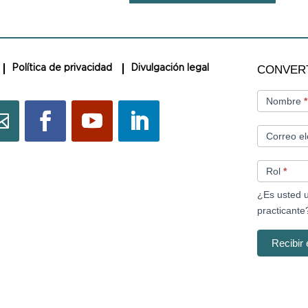
CONVERTI
CONVER
Política de privacidad
Divulgación legal
EN
MIEMBRO
Nombre
*
Correo el
Rol
*
¿Es usted 
practicant
Recibir 