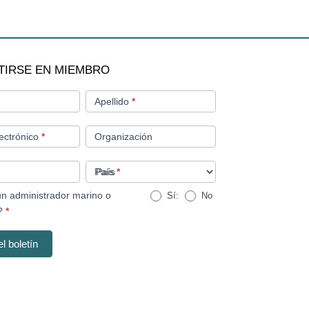
RSE
TIRSE EN MIEMBRO
Apellido
*
ectrónico
*
Organización
País
*
un administrador marino o
Sí:
No
e?
*
el boletín