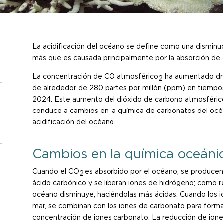
La acidificación del océano se define como una dismin
más que es causada principalmente por la absorción de
La concentración de CO atmosférico
ha aumentado drá
2
de alrededor de 280 partes por millón (ppm) en tiempo
2024. Este aumento del dióxido de carbono atmosféri
conduce a cambios en la química de carbonatos del o
acidificación del océano.
Cambios en la química oceáni
Cuando el CO
es absorbido por el océano, se producen 
2
ácido carbónico y se liberan iones de hidrógeno; como re
océano disminuye, haciéndolas más ácidas. Cuando los i
mar, se combinan con los iones de carbonato para forma
concentración de iones carbonato. La reducción de ion