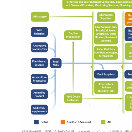
収穫後の処理、流通、付加価値処理、マーケティング、および卸売りで構成