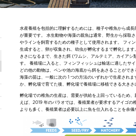
水産養殖を包括的に理解するためには、種子や稚魚から成長
が重要です。 水生動物や海藻の親魚は通常、野生から採取
やラインを飼育するための種子として使用されます。 フィ
生成すると、卵が収集され、幼虫が孵化するまで孵化します
きさになるまで、生きた餌 (ワムシ、アルテミア、カイアシ
す。 養殖場に入ると、フィンフィッシュは輸送に適したサイ
どの他の動物は、ペンや池の海底から餌をあさることができ
海藻の苗は、一般に次の 1 つの方法のいずれかで生産されます
か、孵化場で育てた後、孵化場で養殖場に移植できる大きさ
孵化場での稚魚の生産は、需要が供給を上回っているため、
えば、2019 年のパラオでは、養殖業者が要求するアイゴ
よりも多く、養殖業者は必要以上に魚を仕入れることを余儀