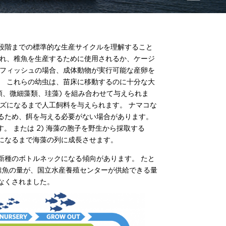
段階までの標準的な生産サイクルを理解すること
され、稚魚を生産するために使用されるか、ケージ
ンフィッシュの場合、成体動物が実行可能な産卵を
。 これらの幼虫は、苗床に移動するのに十分な大
類、微細藻類、珪藻) を組み合わせて与えられま
ズになるまで人工飼料を与えられます。 ナマコな
るため、餌を与える必要がない場合があります。
。 または 2) 海藻の胞子を野生から採取する
になるまで海藻の列に成長させます。
新種のボトルネックになる傾向があります。 たと
の稚魚の量が、国立水産養殖センターが供給できる量
なくされました。