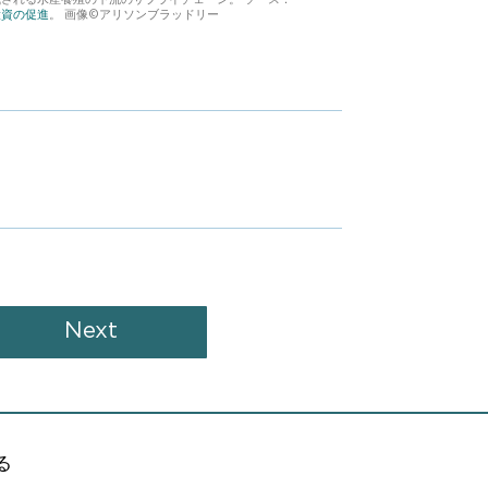
投資の促進
。 画像©アリソンブラッドリー
Next
る