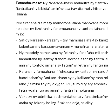
Fanaraha-maso:
Ny fanaraha-maso maharitra ny fiantraika
fiantraikan'ny bibidia) amin'ny asa iray dia mety hitrang
iainana.
Ireo firenena dia mety mamorona lalàna manokana momba
ho solon'ny fizotran'ny fanombanana ny tontolo iainana. N
misy:
Safidy karazan-karazany - tsy mampiasa afa-tsy karaz
kolontsain'ny karazan-javamaniry manafika na anaty r
Ny maodely hamaritana ny fetran'ny fahafaha-mitondr
hamaritana ny isan'ny tranom-borona azon'ny faritra ia
amin'ny tontolo iainana sy fetran'ny fetran'ny faritra na 
Ferana ny famoahana, fifehezana ny kalitaon'ny rano /
habetsahan'ny fantson-drano sy ny kalitaon'ny rano 
rano / simika toy ny oxygen, PH, turbidity ary amoniak
fetra voafaritra ao amin'ny faritra famokarana.
Vokatry ny bénthika, sedimentation ary fahasimban'ny
araka ny tokony ho izy, fitakiana onja, halaliny