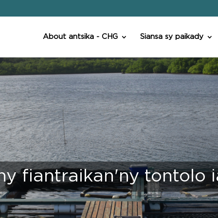
About antsika - CHG
Siansa sy paikady
 fiantraikan'ny tontolo 