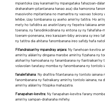
mpiantoka izay karamain'ny mpangataka fahazoan-dàlan
draharaham-pitantanana hanao asa) dia hamorona fanomba
masoivoho mpitantana no mamaritra ny vaovao tokony an
lehibe, izay tombanana sy aseho amin'ny tatitra. Ho an
mety ho tafiditra ao anatin'izany ny fepetra takiana am
toerana, ny fanodinkodinana ny entona sy ny fahafaha-mi
toeram-ponenana, ireo karazam-biby arovana sy ireo tahi
ny tatitra dia ahitana fanombanana ireo safidy hafa natol
Fifandraisan'ny mpandray anjara:
Ny fanehoan-kevitra am
amin'ny alàlan'ny dingana marobe amin'ny fizahana ny ton
alohan'ny hamoahana ny fanambarana ny fiantraikan'ny to
volavolan-taratasy momba ny fanombanana ny tontolo ia
fanalefahana
: Ny drafitra fitantanana ny tontolo iainan
fanombanana ny fiatraikany amin'ny tontolo iainana, na 
amin'ny alàlan'ny fitsipika mahazatra.
Fanapahan-kevitra:
Ny fanapahan-kevitra farany momba 
amin'ny sampan-draharaha mifehy.