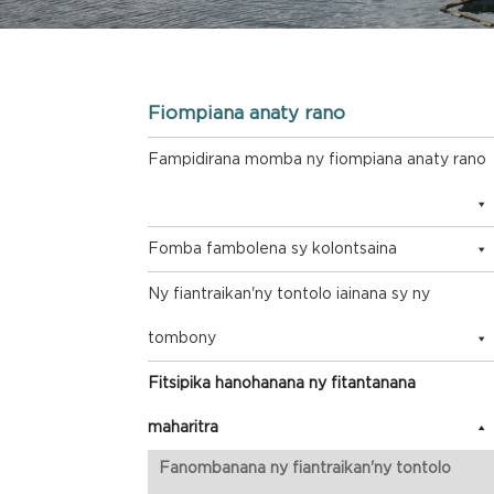
Fiompiana anaty rano
Fampidirana momba ny fiompiana anaty rano
Fomba fambolena sy kolontsaina
Ny fiantraikan'ny tontolo iainana sy ny
tombony
Fitsipika hanohanana ny fitantanana
maharitra
Fanombanana ny fiantraikan'ny tontolo