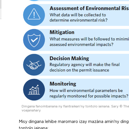
Dingana fanombanana ny fiantraikan'ny tontolo iainana. Sary © T
voajanahary
Misy dingana lehibe maromaro izay mazàna amin'ny ding
tontolo iainana: