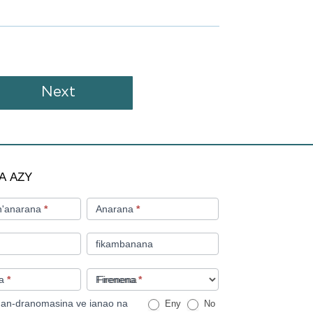
Next
A AZY
n'anarana
*
Anarana
*
fikambanana
sa
*
Firenena
*
 an-dranomasina ve ianao na
Eny
No