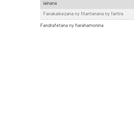
iainana
Fanakaikezana ny fitantanana ny faritra
Fandrafetana ny fiarahamonina