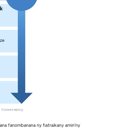
he Conservancy
ana fanombanana ny fiatraikany amin'ny