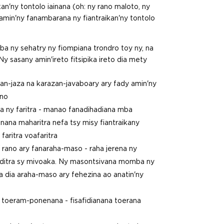
n'ny tontolo iainana (oh: ny rano maloto, ny
a amin'ny fanambarana ny fiantraikan'ny tontolo
 ny sehatry ny fiompiana trondro toy ny, na
y sasany amin'ireto fitsipika ireto dia mety
an-jaza na karazan-javaboary ary fady amin'ny
ano
a ny faritra - manao fanadihadiana mba
inana maharitra nefa tsy misy fiantraikany
faritra voafaritra
 rano ary fanaraha-maso - raha jerena ny
miditra sy mivoaka. Ny masontsivana momba ny
a dia araha-maso ary fehezina ao anatin'ny
 toeram-ponenana - fisafidianana toerana