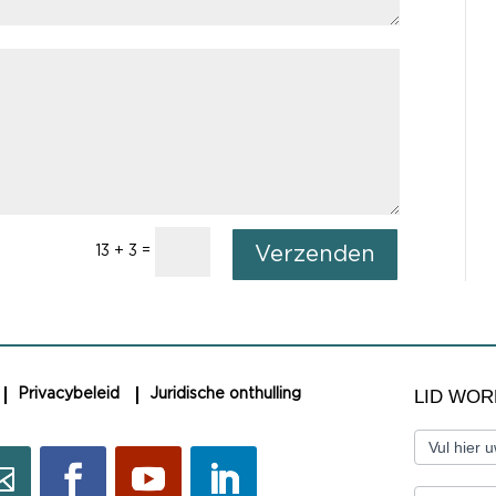
13 + 3
=
Verzenden
LID
LID WO
Privacybeleid
Juridische onthulling
WORDEN
Vul hier