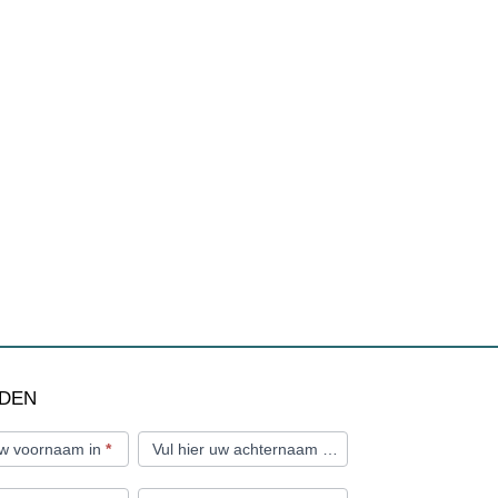
RDEN
 uw voornaam in
*
Vul hier uw achternaam in
*