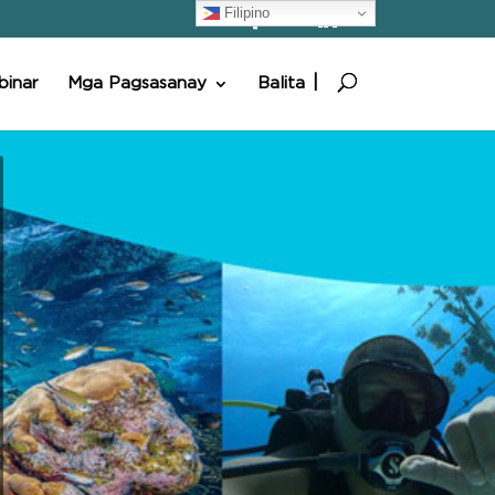
Filipino
inar
Mga Pagsasanay
Balita