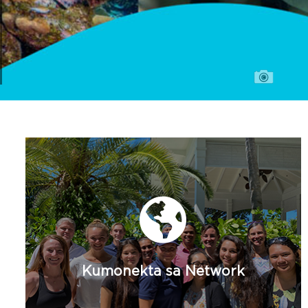

Maging isang
Miyembro
Mga Ideya at Tanong
Kumonekta sa Network