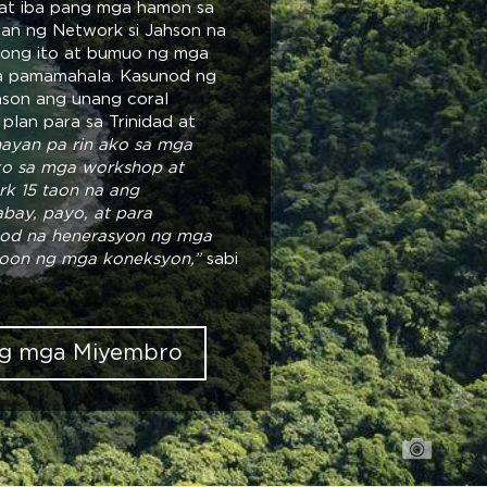
 at iba pang mga hamon sa
gan ng Network si Jahson na
ong ito at bumuo ng mga
sa pamamahala. Kasunod ng
hson ang unang coral
 plan para sa Trinidad at
ayan pa rin ako sa mga
 ko sa mga workshop at
k 15 taon na ang
bay, payo, at para
nod na henerasyon ng mga
roon ng mga koneksyon,”
sabi
ang mga Miyembro