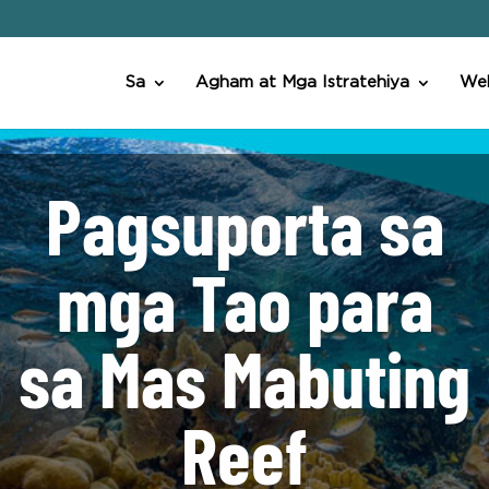
Sa
Agham at Mga Istratehiya
Web
Pagsuporta sa
mga Tao para
sa Mas Mabuting
Reef