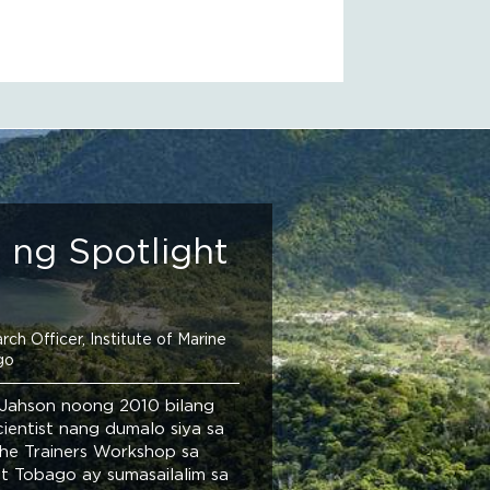
ng Spotlight
ch Officer, Institute of Marine
go
i Jahson noong 2010 bilang
ientist nang dumalo siya sa
the Trainers Workshop sa
at Tobago ay sumasailalim sa