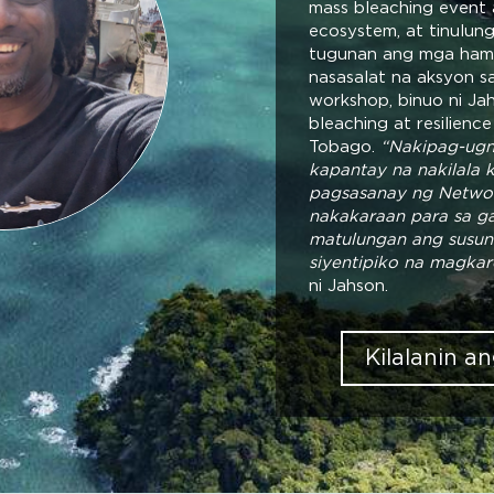
mass bleaching event
ecosystem, at tinulun
tugunan ang mga ham
nasasalat na aksyon 
workshop, binuo ni Ja
bleaching at resilience
Tobago.
“Nakipag-ugn
kapantay na nakilala
pagsasanay ng Networ
nakakaraan para sa ga
matulungan ang susu
siyentipiko na magka
ni Jahson.
Kilalanin 